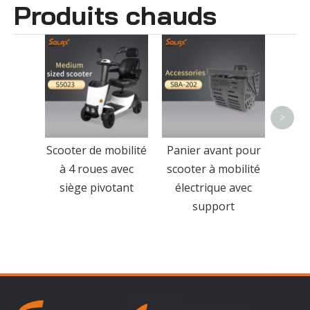
Produits chauds
Solax S3
Scooter de 
à 3 roue
grande qu
<
>
Scooter de mobilité
Panier avant pour
à 4 roues avec
scooter à mobilité
siège pivotant
électrique avec
support